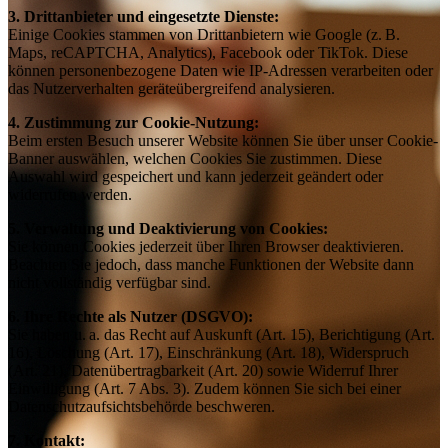
3. Drittanbieter und eingesetzte Dienste:
Einige Cookies stammen von Drittanbietern wie Google (z. B.
Maps, reCAPTCHA, Analytics), Facebook oder TikTok. Diese
können personenbezogene Daten wie IP-Adressen verarbeiten oder
das Nutzerverhalten geräteübergreifend analysieren.
4. Zustimmung zur Cookie-Nutzung:
Beim ersten Besuch unserer Website können Sie über unser Cookie-
Banner auswählen, welchen Cookies Sie zustimmen. Diese
Auswahl wird gespeichert und kann jederzeit geändert oder
widerrufen werden.
5. Verwaltung und Deaktivierung von Cookies:
Sie können Cookies jederzeit über Ihren Browser deaktivieren.
Beachten Sie jedoch, dass manche Funktionen der Website dann
nicht vollständig verfügbar sind.
6. Ihre Rechte als Nutzer (DSGVO):
Sie haben u. a. das Recht auf Auskunft (Art. 15), Berichtigung (Art.
16), Löschung (Art. 17), Einschränkung (Art. 18), Widerspruch
(Art. 21), Datenübertragbarkeit (Art. 20) sowie Widerruf Ihrer
Einwilligung (Art. 7 Abs. 3). Zudem können Sie sich bei einer
Datenschutzaufsichtsbehörde beschweren.
7. Kontakt: