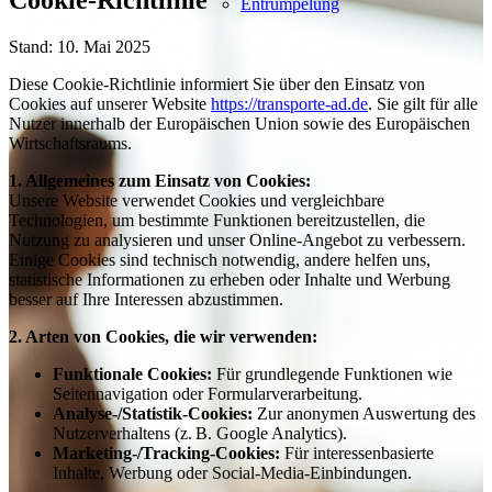
Cookie-Richtlinie
Entrümpelung
Stand: 10. Mai 2025
Diese Cookie-Richtlinie informiert Sie über den Einsatz von
Cookies auf unserer Website
https://transporte-ad.de
. Sie gilt für alle
Nutzer innerhalb der Europäischen Union sowie des Europäischen
Wirtschaftsraums.
1. Allgemeines zum Einsatz von Cookies:
Unsere Website verwendet Cookies und vergleichbare
Technologien, um bestimmte Funktionen bereitzustellen, die
Nutzung zu analysieren und unser Online-Angebot zu verbessern.
Einige Cookies sind technisch notwendig, andere helfen uns,
statistische Informationen zu erheben oder Inhalte und Werbung
besser auf Ihre Interessen abzustimmen.
2. Arten von Cookies, die wir verwenden:
Funktionale Cookies:
Für grundlegende Funktionen wie
Seitennavigation oder Formularverarbeitung.
Analyse-/Statistik-Cookies:
Zur anonymen Auswertung des
Nutzerverhaltens (z. B. Google Analytics).
Marketing-/Tracking-Cookies:
Für interessenbasierte
Inhalte, Werbung oder Social-Media-Einbindungen.