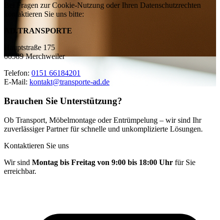
Bei Fragen zur Cookie-Nutzung oder Ihren Datenschutzrechten
kontaktieren Sie uns bitte:
AD.TRANSPORTE
Hauptstraße 175
66589 Merchweiler
Telefon:
0151 66184201
E-Mail:
kontakt@transporte-ad.de
Brauchen Sie Unterstützung?
Ob
Transport
,
Möbelmontage
oder
Entrümpelung
– wir sind Ihr
zuverlässiger Partner für schnelle und unkomplizierte Lösungen.
Kontaktieren Sie uns
Wir sind
Montag bis Freitag von 9:00 bis 18:00 Uhr
für Sie
erreichbar.