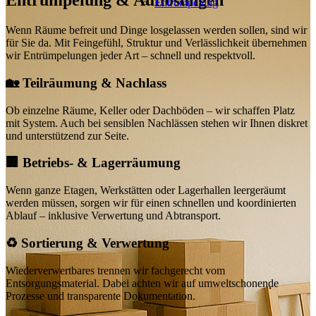
Entrümpelung & Auflösungen
Entrümpelung
Wenn Räume befreit und Dinge losgelassen werden sollen, sind wir
für Sie da. Mit Feingefühl, Struktur und Verlässlichkeit übernehmen
wir Entrümpelungen jeder Art – schnell und respektvoll.
🏡
Teilräumung & Nachlass
Ob einzelne Räume, Keller oder Dachböden – wir schaffen Platz
mit System. Auch bei sensiblen Nachlässen stehen wir Ihnen diskret
und unterstützend zur Seite.
🏢
Betriebs- & Lagerräumung
Wenn ganze Etagen, Werkstätten oder Lagerhallen leergeräumt
werden müssen, sorgen wir für einen schnellen und koordinierten
Ablauf – inklusive Verwertung und Abtransport.
♻️
Sortierung & Verwertung
Wiederverwertbares trennen wir fachgerecht vom
Entsorgungsmaterial. Dabei achten wir auf umweltschonende
Prozesse und transparente Dokumentation.